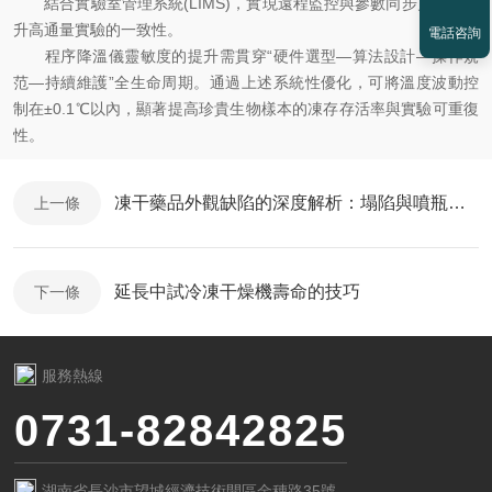
結合實驗室管理系統(LIMS)，實現遠程監控與參數同步更新，提
升高通量實驗的一致性。
電話咨詢
程序降溫儀靈敏度的提升需貫穿“硬件選型—算法設計—操作規
范—持續維護”全生命周期。通過上述系統性優化，可將溫度波動控
制在±0.1℃以內，顯著提高珍貴生物樣本的凍存存活率與實驗可重復
性。
凍干藥品外觀缺陷的深度解析：塌陷與噴瓶的成因及防治
上一條
延長中試冷凍干燥機壽命的技巧
下一條
服務熱線
0731-82842825
湖南省長沙市望城經濟技術開區金穗路35號