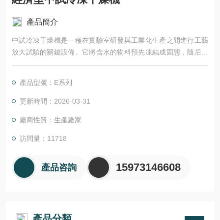
產品簡介
中試冷凍干燥機是一種在實驗室研發與工業化生產之間進行工藝
放大試驗的關鍵設備。它將含水的物料預先凍結成固態，隨后在
高度真空環境下，通過升華方式直接除去其中的水分（冰），從
而得到干燥的制品。該設備集成了冷凍、真空、加熱及控制系
產品型號：E系列
統，能夠精確模擬并優化生產型凍干機的運行參數。
更新時間：2026-03-31
廠商性質：生產廠家
訪問量：11718
15973146608
產品咨詢
產品分類